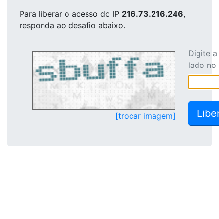
Para liberar o acesso
do IP
216.73.216.246
,
responda ao desafio abaixo.
Digite 
lado no
[trocar imagem]